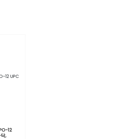
O-12
가닥,